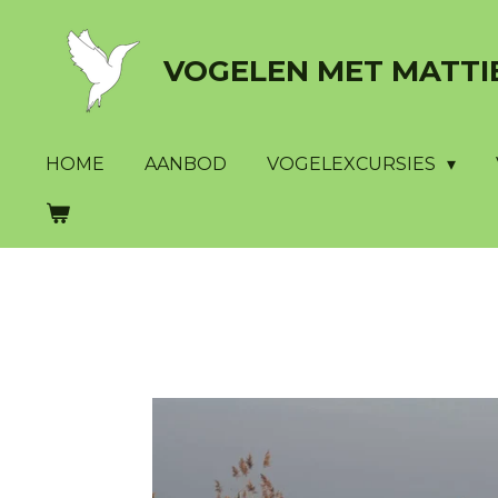
Ga
direct
VOGELEN
MET
MATTI
naar
de
hoofdinhoud
HOME
AANBOD
VOGELEXCURSIES