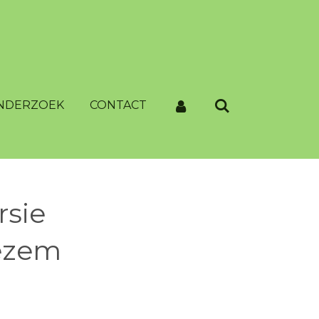
NDERZOEK
CONTACT
rsie
ezem