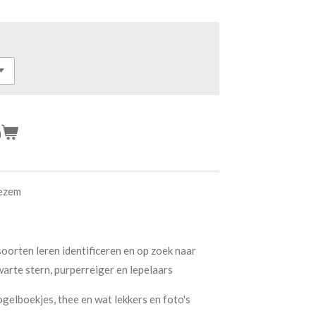
n
oezem
orten leren identificeren en op zoek naar
arte stern, purperreiger en lepelaars
vogelboekjes, thee en wat lekkers en foto's