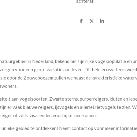
achteraf
D
D
S
e
e
h
l
e
a
e
l
r
n
e
atuurgebied in Nederland, bekend om zijn rijke vogelpopulatie en u
 zorgen voor een grote variatie aan leven. Dit hele ecosysteem wor
ursie door de Zouweboezem zullen we naast de karakteristieke wate
bewoners.
teit aan vogelsoorten. Zwarte sterns, purperreigers, kluten en lepel
n er vaak blauwe reigers, ijsvogels en allerlei rietvogels te zien.
eiger of zelfs visarenden voorbij te zien komen.
dit unieke gebied te ontdekken! Neem contact op voor meer informatie