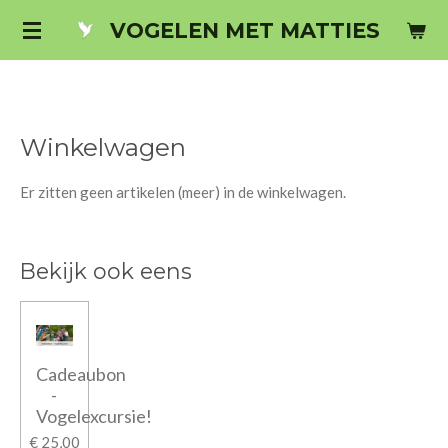
Ga
VOGELEN
MET
MATTIES
direct
naar
de
hoofdinhoud
Winkelwagen
Er zitten geen artikelen (meer) in de winkelwagen.
Bekijk ook eens
Cadeaubon
-
Vogelexcursie!
€ 25,00