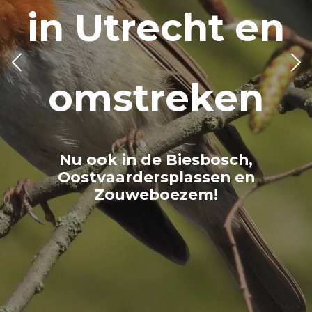
 Utrecht en
in
omstreken
u ook in de Biesbosch,
Nu oo
ostvaardersplassen en
Biesbo
Zouweboezem!