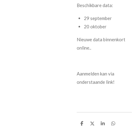
Beschikbare data:
29 september
20 oktober
Nieuwe data binnenkort
online..
Aanmelden kan via
onderstaande link!
D
D
S
D
e
e
h
e
l
e
a
l