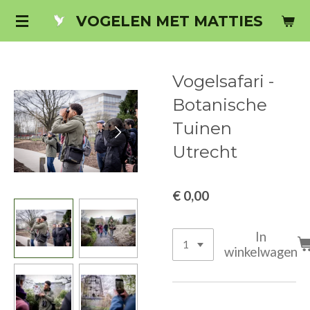
Ga
VOGELEN
MET
MATTIES
direct
naar
de
Vogelsafari -
hoofdinhoud
Botanische
Tuinen
Utrecht
€ 0,00
In
winkelwagen