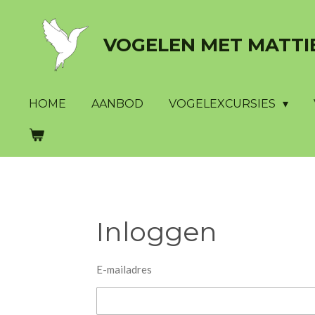
Ga
direct
VOGELEN
MET
MATTI
naar
de
hoofdinhoud
HOME
AANBOD
VOGELEXCURSIES
Inloggen
E-mailadres