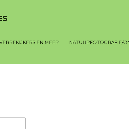
ES
VERREKIJKERS EN MEER
NATUURFOTOGRAFIE/O